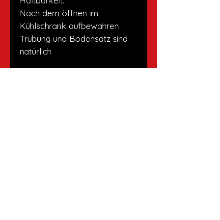
Haltbarkeit:
Nach dem öffnen im
Kühlschrank aufbewahren
Trübung und Bodensatz sind
natürlich
Versandrichtlinien
Ab einem Einkauf von CHF 50.00
liefere ich gerne deine Bestellung
Es gelten die Richtlinien des
gratis zu dir nach Hause. Unter
Datenschutz
.
CHF 50.00 muss ich dir CHF 10.00
für den Lieferservice berechnen.
Du kannst also deine Bestellung
bei mir abholen oder unseren
IMPRESSUM
Lieferservice in Anspruch nehmen.
Region: Gossau, St.Gallen,
DATENSCHUTZ
Rorschach, Rheineck, St.
Margrethen, Au, Heiden oder auf