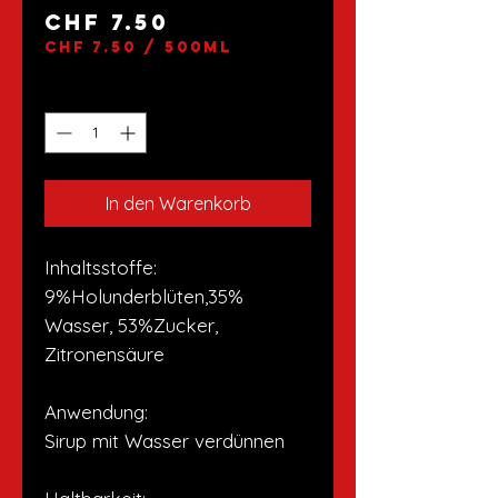
Preis
CHF 7.50
CHF 7.50
/
500ml
CHF 7.50
pro
Anzahl
*
500
Milliliter
In den Warenkorb
Inhaltsstoffe:
9%Holunderblüten,35%
Wasser, 53%Zucker,
Zitronensäure
Anwendung:
Sirup mit Wasser verdünnen