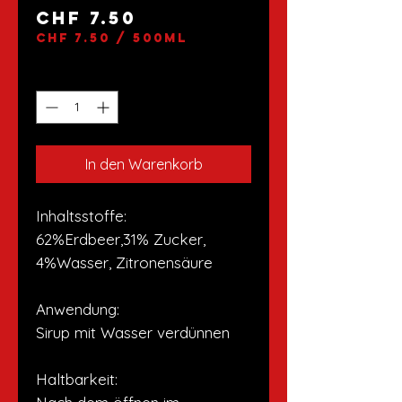
Preis
CHF 7.50
CHF 7.50
/
500ml
CHF 7.50
pro
Anzahl
*
500
Milliliter
In den Warenkorb
Inhaltsstoffe:
62%Erdbeer,31% Zucker,
4%Wasser, Zitronensäure
Anwendung:
Sirup mit Wasser verdünnen
Haltbarkeit: