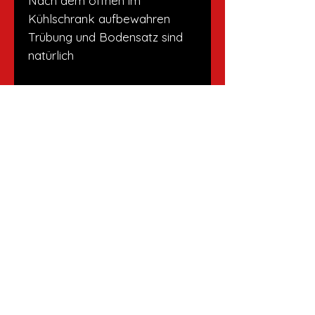
Nach dem öffnen im
Kühlschrank aufbewahren
Trübung und Bodensatz sind
natürlich
Versandrichtlinien
Ab einem Einkauf von CHF 50.00
liefere ich gerne deine Bestellung
Es gelten die Richtlinien des
gratis zu dir nach Hause. Unter
Datenschutz
.
CHF 50.00 muss ich dir CHF 10.00
für den Lieferservice berechnen.
Du kannst also deine Bestellung
bei mir abholen oder unseren
IMPRESSUM
Lieferservice in Anspruch nehmen.
Region: Gossau, St.Gallen,
DATENSCHUTZ
Rorschach, Rheineck, St.
Margrethen, Au, Heiden oder auf
Anfrage.