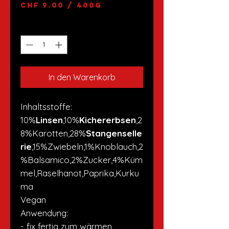
CHF 9.00
/
400g
CHF 9.00
pro
Anzahl
*
400
Gramm
In den Warenkorb
Inhaltsstoffe:
10%
Linsen
,10%
Kichererbsen
,2
8%Karotten,28%
Stangenselle
rie
,15%Zwiebeln,1%Knoblauch,2
%Balsamico,2%Zucker,4%Küm
mel,Raselhanot,Paprika,Kurku
ma
Vegan
Anwendung:
- fix fertig zum wärmen