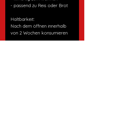
- passend zu Reis oder Brot
Haltbarkeit:
Nach dem öffnen innerhalb
von 2 Wochen konsumieren
Versandrichtlinien
Ab einem Einkauf von CHF 50.00
liefere ich gerne deine Bestellung
Es gelten die Richtlinien des
gratis zu dir nach Hause. Unter
Datenschutz
.
CHF 50.00 muss ich dir CHF 10.00
für den Lieferservice berechnen.
Du kannst also deine Bestellung
bei mir abholen oder unseren
IMPRESSUM
Lieferservice in Anspruch nehmen.
Region: Gossau, St.Gallen,
DATENSCHUTZ
Rorschach, Rheineck, St.
Margrethen, Au, Heiden oder auf