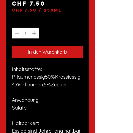
Preis
CHF 7.50
CHF 7.50
/
250ml
CHF 7.50
pro
Anzahl
*
250
Milliliter
In den Warenkorb
Inhaltsstoffe:
Pflaumenessig50%Kressiessig,
45%Pflaumen,5%Zucker
Anwendung:
Salate
Haltbarkeit:
Essige sind Jahre lang haltbar