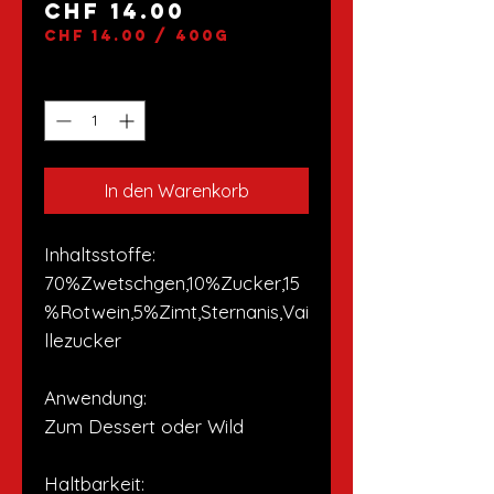
Preis
CHF 14.00
CHF 14.00
/
400g
CHF 14.00
pro
Anzahl
*
400
Gramm
In den Warenkorb
Inhaltsstoffe:
70%Zwetschgen,10%Zucker,15
%Rotwein,5%Zimt,Sternanis,Vai
llezucker
Anwendung:
Zum Dessert oder Wild
Haltbarkeit: