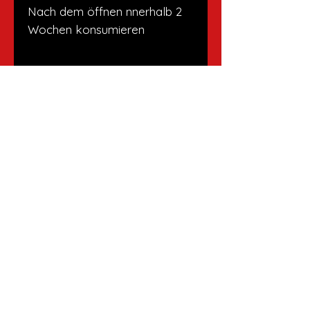
Nach dem öffnen nnerhalb 2
Wochen konsumieren
Versandrichtlinien
Ab einem Einkauf von CHF 50.00
liefere ich gerne deine Bestellung
Es gelten die Richtlinien des
gratis zu dir nach Hause. Unter
Datenschutz
.
CHF 50.00 muss ich dir CHF 10.00
für den Lieferservice berechnen.
Du kannst also deine Bestellung
bei mir abholen oder unseren
IMPRESSUM
Lieferservice in Anspruch nehmen.
Region: Gossau, St.Gallen,
DATENSCHUTZ
Rorschach, Rheineck, St.
Margrethen, Au, Heiden oder auf
Anfrage.
© 2025 EVE'S CRAZY KITCHEN
Pakete per Post: